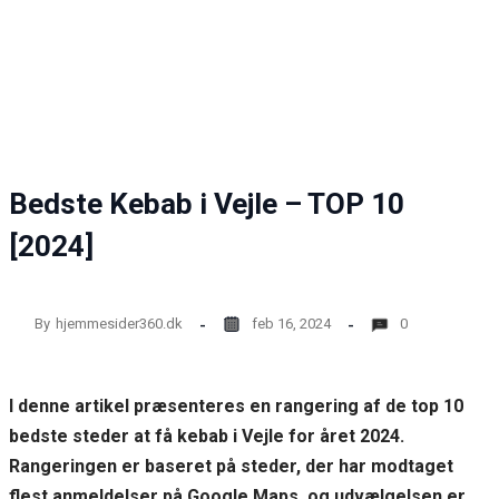
Statistics
In order for
us to
improve the
website's
functionality
and
Bedste Kebab i Vejle – TOP 10
structure,
based on
[2024]
how the
website is
used.
By
hjemmesider360.dk
feb 16, 2024
0
Experience
In order for
I denne artikel præsenteres en rangering af de top 10
our website
to perform
bedste steder at få kebab i Vejle for året 2024.
as well as
Rangeringen er baseret på steder, der har modtaget
possible
during your
flest anmeldelser på Google Maps, og udvælgelsen er