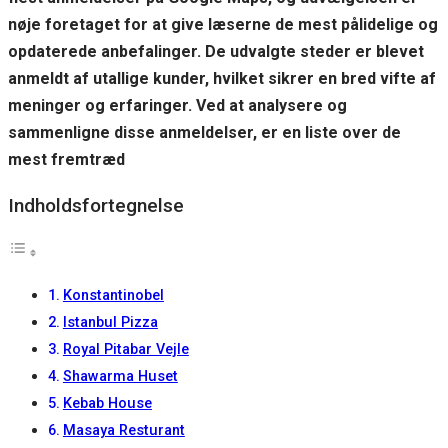
visit. If you
nøje foretaget for at give læserne de mest pålidelige og
refuse these
opdaterede anbefalinger. De udvalgte steder er blevet
cookies,
some
anmeldt af utallige kunder, hvilket sikrer en bred vifte af
functionality
meninger og erfaringer. Ved at analysere og
will
disappear
sammenligne disse anmeldelser, er en liste over de
from the
mest fremtræd
website.
Indholdsfortegnelse
Marketing
By sharing
your
interests
Konstantinobel
and
Istanbul Pizza
behavior as
you visit our
Royal Pitabar Vejle
site, you
Shawarma Huset
increase the
Kebab House
chance of
seeing
Masaya Resturant
personalized