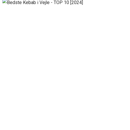
Necessary
These
cookies are
not
optional.
They are
needed for
the website
to function.