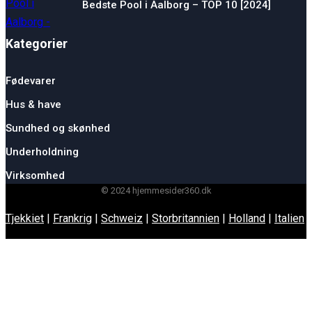
Bedste Pool i Aalborg – TOP 10 [2024]
Kategorier
Fødevarer
Hus & have
Sundhed og skønhed
Underholdning
Virksomhed
© 2024 hjemmesider360.dk
Tjekkiet
|
Frankrig
|
Schweiz
|
Storbritannien
|
Holland
|
Italien