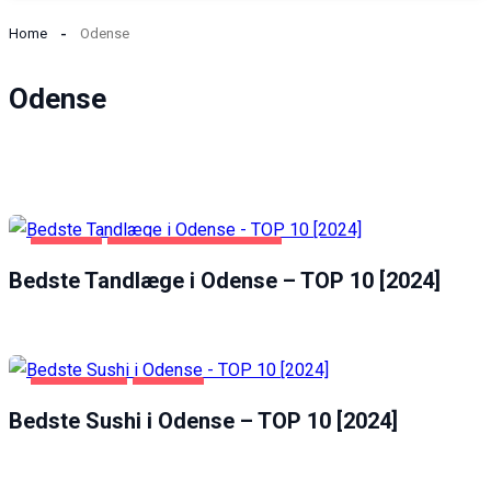
Home
Odense
Odense
ODENSE
SUNDHED OG SKØNHED
Bedste Tandlæge i Odense – TOP 10 [2024]
Necessary
These
cookies are
not
optional.
FØDEVARER
ODENSE
They are
Bedste Sushi i Odense – TOP 10 [2024]
needed for
the website
to function.