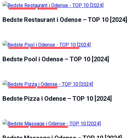
FØDEVARER
ODENSE
Statistics
Bedste Restaurant i Odense – TOP 10 [2024]
In order for
us to
improve the
website's
functionality
and
ODENSE
SUNDHED OG SKØNHED
structure,
Bedste Pool i Odense – TOP 10 [2024]
based on
how the
website is
used.
FØDEVARER
ODENSE
Bedste Pizza i Odense – TOP 10 [2024]
Experience
In order for
our website
to perform
as well as
ODENSE
UNDERHOLDNING
possible
during your