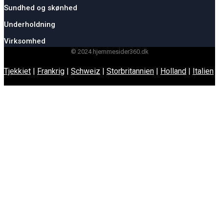
Sundhed og skønhed
Underholdning
Virksomhed
© 2024 hjemmesider360.dk
Tjekkiet
|
Frankrig
|
Schweiz
|
Storbritannien
|
Holland
|
Italien