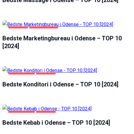
Bedste Massage i Odense – TOP 10 [2024]
visit. If you
refuse these
cookies,
some
functionality
ODENSE
VIRKSOMHED
will
Bedste Marketingbureau i Odense – TOP 10
disappear
from the
[2024]
website.
Marketing
By sharing
FØDEVARER
ODENSE
your
Bedste Konditori i Odense – TOP 10 [2024]
interests
and
behavior as
you visit our
site, you
FØDEVARER
ODENSE
increase the
chance of
Bedste Kebab i Odense – TOP 10 [2024]
seeing
personalized