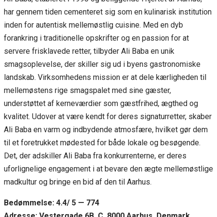
har gennem tiden cementeret sig som en kulinarisk institution
inden for autentisk mellemøstlig cuisine. Med en dyb
forankring i traditionelle opskrifter og en passion for at
servere frisklavede retter, tilbyder Ali Baba en unik
smagsoplevelse, der skiller sig ud i byens gastronomiske
landskab. Virksomhedens mission er at dele kærligheden til
mellemøstens rige smagspalet med sine gæster,
understøttet af kerneværdier som gæstfrihed, ægthed og
kvalitet. Udover at være kendt for deres signaturretter, skaber
Ali Baba en varm og indbydende atmosfære, hvilket gør dem
til et foretrukket mødested for både lokale og besøgende.
Det, der adskiller Ali Baba fra konkurrenterne, er deres
uforlignelige engagement i at bevare den ægte mellemøstlige
madkultur og bringe en bid af den til Aarhus.
Bedømmelse: 4.4/ 5 — 774
Adresse: Vestergade 6B, C, 8000 Aarhus, Denmark