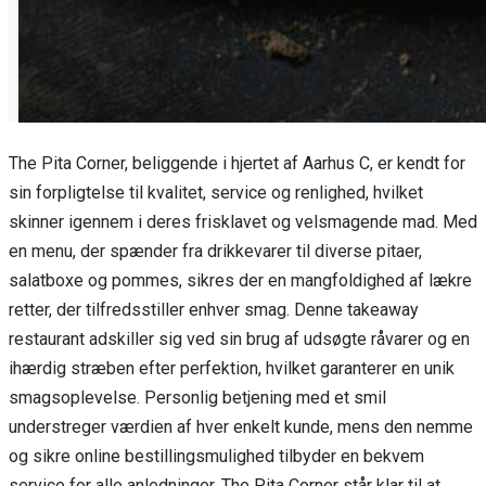
The Pita Corner, beliggende i hjertet af Aarhus C, er kendt for
sin forpligtelse til kvalitet, service og renlighed, hvilket
skinner igennem i deres frisklavet og velsmagende mad. Med
en menu, der spænder fra drikkevarer til diverse pitaer,
salatboxe og pommes, sikres der en mangfoldighed af lækre
retter, der tilfredsstiller enhver smag. Denne takeaway
restaurant adskiller sig ved sin brug af udsøgte råvarer og en
ihærdig stræben efter perfektion, hvilket garanterer en unik
smagsoplevelse. Personlig betjening med et smil
understreger værdien af hver enkelt kunde, mens den nemme
og sikre online bestillingsmulighed tilbyder en bekvem
service for alle anledninger. The Pita Corner står klar til at